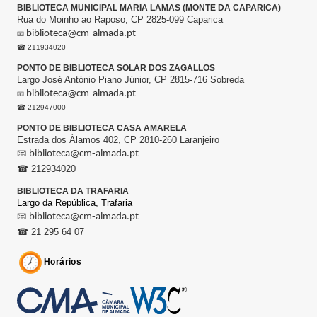
BIBLIOTECA MUNICIPAL MARIA LAMAS (MONTE DA CAPARICA)
Rua do Moinho ao Raposo, CP 2825-099 Caparica
biblioteca@cm-almada.pt
📧
☎ 211934020
PONTO DE BIBLIOTECA SOLAR DOS ZAGALLOS
Largo José António Piano Júnior, CP 2815-716 Sobreda
biblioteca@cm-almada.pt
📧
☎ 212947000
PONTO DE BIBLIOTECA CASA AMARELA
Estrada dos Álamos 402, CP 2810-260 Laranjeiro
📧
biblioteca@cm-almada.pt
☎ 212934020
BIBLIOTECA DA TRAFARIA
Largo da República,
Trafaria
📧
biblioteca@cm-almada.pt
☎ 21 295 64 07
Horários