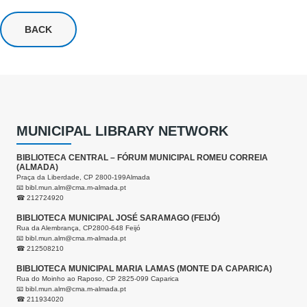
BACK
MUNICIPAL LIBRARY NETWORK
BIBLIOTECA CENTRAL – FÓRUM MUNICIPAL ROMEU CORREIA
(ALMADA)
Praça da Liberdade, CP 2800-199Almada
📧
bibl.mun.alm@cma.m-almada.pt
☎ 212724920
BIBLIOTECA MUNICIPAL JOSÉ SARAMAGO (FEIJÓ)
Rua da Alembrança, CP2800-648 Feijó
📧
bibl.mun.alm@cma.m-almada.pt
☎ 212508210
BIBLIOTECA MUNICIPAL MARIA LAMAS (MONTE DA CAPARICA)
Rua do Moinho ao Raposo, CP 2825-099 Caparica
📧
bibl.mun.alm@cma.m-almada.pt
☎ 211934020