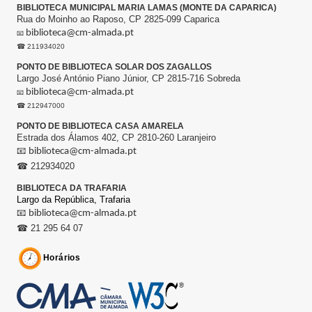
BIBLIOTECA MUNICIPAL MARIA LAMAS (MONTE DA CAPARICA)
Rua do Moinho ao Raposo, CP 2825-099 Caparica
biblioteca@cm-almada.pt
📧
☎ 211934020
PONTO DE BIBLIOTECA SOLAR DOS ZAGALLOS
Largo José António Piano Júnior, CP 2815-716 Sobreda
biblioteca@cm-almada.pt
📧
☎ 212947000
PONTO DE BIBLIOTECA CASA AMARELA
Estrada dos Álamos 402, CP 2810-260 Laranjeiro
📧
biblioteca@cm-almada.pt
☎ 212934020
BIBLIOTECA DA TRAFARIA
Largo da República,
Trafaria
📧
biblioteca@cm-almada.pt
☎ 21 295 64 07
Horários