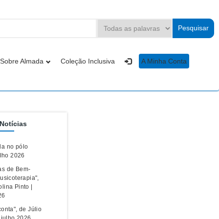
Sobre Almada
Coleção Inclusiva
A Minha Conta
Notícias
a no pólo
ulho 2026
as de Bem-
usicoterapia",
lina Pinto |
26
onta", de Júlio
| julho 2026