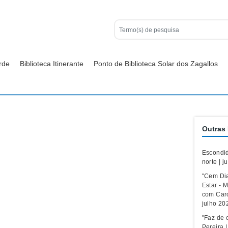
rde
Biblioteca Itinerante
Ponto de Biblioteca Solar dos Zagallos
Outras 
Escondid
norte | j
"Cem Di
Estar - M
com Caro
julho 20
"Faz de c
Pereira 