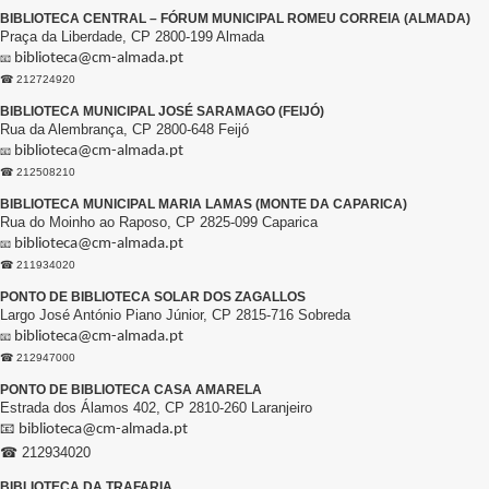
BIBLIOTECA CENTRAL – FÓRUM MUNICIPAL ROMEU CORREIA (ALMADA)
Praça da Liberdade, CP 2800-199 Almada
biblioteca@cm-almada.pt
📧
☎ 212724920
BIBLIOTECA MUNICIPAL JOSÉ SARAMAGO (FEIJÓ)
Rua da Alembrança, CP 2800-648 Feijó
biblioteca@cm-almada.pt
📧
☎ 212508210
BIBLIOTECA MUNICIPAL MARIA LAMAS (MONTE DA CAPARICA)
Rua do Moinho ao Raposo, CP 2825-099 Caparica
biblioteca@cm-almada.pt
📧
☎ 211934020
PONTO DE BIBLIOTECA SOLAR DOS ZAGALLOS
Largo José António Piano Júnior, CP 2815-716 Sobreda
biblioteca@cm-almada.pt
📧
☎ 212947000
PONTO DE BIBLIOTECA CASA AMARELA
Estrada dos Álamos 402, CP 2810-260 Laranjeiro
📧
biblioteca@cm-almada.pt
☎ 212934020
BIBLIOTECA DA TRAFARIA