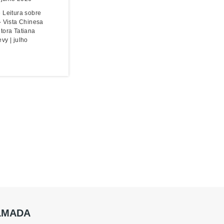
 Leitura sobre
- Vista Chinesa
tora Tatiana
vy | julho
ALMADA