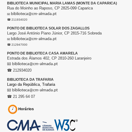
BIBLIOTECA MUNICIPAL MARIA LAMAS (MONTE DA CAPARICA)
Rua do Moinho ao Raposo, CP 2825-099 Caparica
biblioteca@cm-almada.pt
📧
☎ 211934020
PONTO DE BIBLIOTECA SOLAR DOS ZAGALLOS
Largo José António Piano Júnior, CP 2815-716 Sobreda
biblioteca@cm-almada.pt
📧
☎ 212947000
PONTO DE BIBLIOTECA CASA AMARELA
Estrada dos Álamos 402, CP 2810-260 Laranjeiro
📧
biblioteca@cm-almada.pt
☎ 212934020
BIBLIOTECA DA TRAFARIA
Largo da República,
Trafaria
📧
biblioteca@cm-almada.pt
☎ 21 295 64 07
Horários