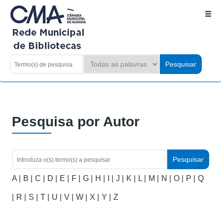
Pesquisa por Autor
A |
B |
C |
D |
E |
F |
G |
H |
I |
J |
K |
L |
M |
N |
O |
P |
Q
|
R |
S |
T |
U |
V |
W |
X |
Y |
Z