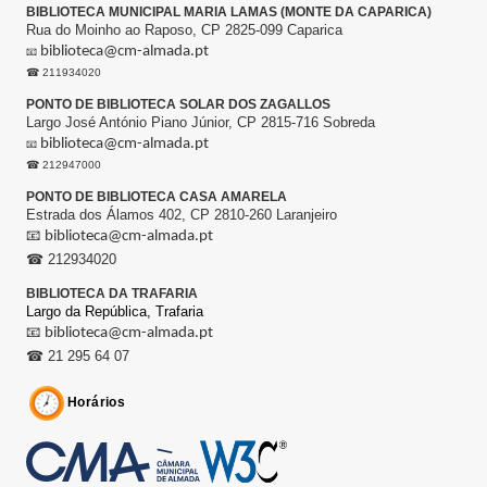
BIBLIOTECA MUNICIPAL MARIA LAMAS (MONTE DA CAPARICA)
Rua do Moinho ao Raposo, CP 2825-099 Caparica
biblioteca@cm-almada.pt
📧
☎ 211934020
PONTO DE BIBLIOTECA SOLAR DOS ZAGALLOS
Largo José António Piano Júnior, CP 2815-716 Sobreda
biblioteca@cm-almada.pt
📧
☎ 212947000
PONTO DE BIBLIOTECA CASA AMARELA
Estrada dos Álamos 402, CP 2810-260 Laranjeiro
📧
biblioteca@cm-almada.pt
☎ 212934020
BIBLIOTECA DA TRAFARIA
Largo da República,
Trafaria
📧
biblioteca@cm-almada.pt
☎ 21 295 64 07
Horários