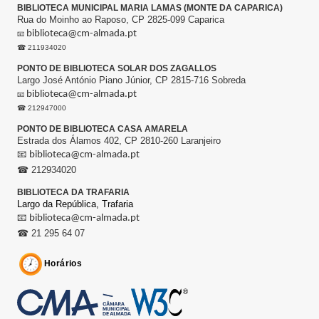
BIBLIOTECA MUNICIPAL MARIA LAMAS (MONTE DA CAPARICA)
Rua do Moinho ao Raposo, CP 2825-099 Caparica
biblioteca@cm-almada.pt
📧
☎ 211934020
PONTO DE BIBLIOTECA SOLAR DOS ZAGALLOS
Largo José António Piano Júnior, CP 2815-716 Sobreda
biblioteca@cm-almada.pt
📧
☎ 212947000
PONTO DE BIBLIOTECA CASA AMARELA
Estrada dos Álamos 402, CP 2810-260 Laranjeiro
📧
biblioteca@cm-almada.pt
☎ 212934020
BIBLIOTECA DA TRAFARIA
Largo da República,
Trafaria
📧
biblioteca@cm-almada.pt
☎ 21 295 64 07
Horários