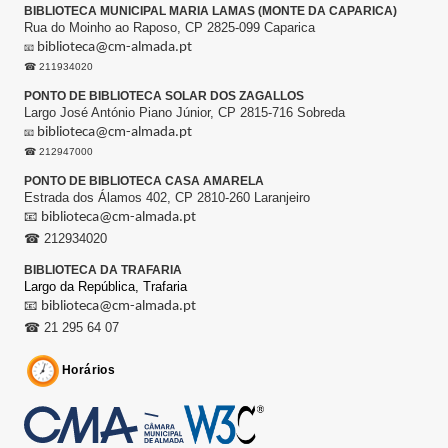
BIBLIOTECA MUNICIPAL MARIA LAMAS (MONTE DA CAPARICA)
Rua do Moinho ao Raposo, CP 2825-099 Caparica
biblioteca@cm-almada.pt
📧
☎ 211934020
PONTO DE BIBLIOTECA SOLAR DOS ZAGALLOS
Largo José António Piano Júnior, CP 2815-716 Sobreda
biblioteca@cm-almada.pt
📧
☎ 212947000
PONTO DE BIBLIOTECA CASA AMARELA
Estrada dos Álamos 402, CP 2810-260 Laranjeiro
📧
biblioteca@cm-almada.pt
☎ 212934020
BIBLIOTECA DA TRAFARIA
Largo da República,
Trafaria
📧
biblioteca@cm-almada.pt
☎ 21 295 64 07
Horários