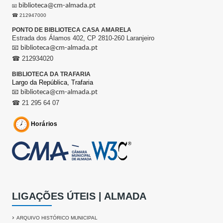
biblioteca@cm-almada.pt
📧
☎ 212947000
PONTO DE BIBLIOTECA CASA AMARELA
Estrada dos Álamos 402, CP 2810-260 Laranjeiro
📧
biblioteca@cm-almada.pt
☎ 212934020
BIBLIOTECA DA TRAFARIA
Largo da República,
Trafaria
📧
biblioteca@cm-almada.pt
☎ 21 295 64 07
Horários
LIGAÇÕES ÚTEIS | ALMADA
›
ARQUIVO HISTÓRICO MUNICIPAL