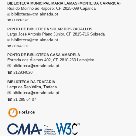
BIBLIOTECA MUNICIPAL MARIA LAMAS (MONTE DA CAPARICA)
Rua do Moinho ao Raposo, CP 2825-099 Caparica
biblioteca@cm-almada.pt
📧
☎ 211934020
PONTO DE BIBLIOTECA SOLAR DOS ZAGALLOS
Largo José António Piano Júnior, CP 2815-716 Sobreda
biblioteca@cm-almada.pt
📧
☎ 212947000
PONTO DE BIBLIOTECA CASA AMARELA
Estrada dos Álamos 402, CP 2810-260 Laranjeiro
📧
biblioteca@cm-almada.pt
☎ 212934020
BIBLIOTECA DA TRAFARIA
Largo da República,
Trafaria
📧
biblioteca@cm-almada.pt
☎ 21 295 64 07
Horários