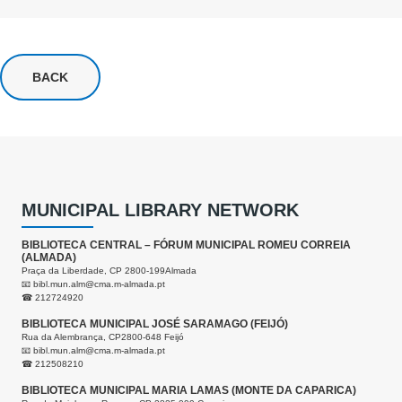
BACK
MUNICIPAL LIBRARY NETWORK
BIBLIOTECA CENTRAL – FÓRUM MUNICIPAL ROMEU CORREIA
(ALMADA)
Praça da Liberdade, CP 2800-199Almada
📧
bibl.mun.alm@cma.m-almada.pt
☎ 212724920
BIBLIOTECA MUNICIPAL JOSÉ SARAMAGO (FEIJÓ)
Rua da Alembrança, CP2800-648 Feijó
📧
bibl.mun.alm@cma.m-almada.pt
☎ 212508210
BIBLIOTECA MUNICIPAL MARIA LAMAS (MONTE DA CAPARICA)