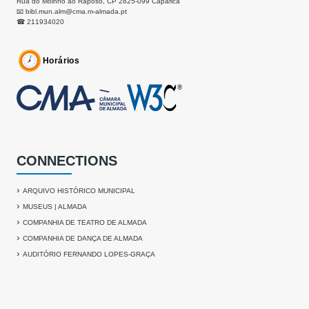
Rua do Moinho ao Raposo, CP 2825-099 Caparica
📧
bibl.mun.alm@cma.m-almada.pt
☎ 211934020
Horários
CONNECTIONS
›
ARQUIVO HISTÓRICO MUNICIPAL
›
MUSEUS | ALMADA
›
COMPANHIA DE TEATRO DE ALMADA
›
COMPANHIA DE DANÇA DE ALMADA
›
AUDITÓRIO FERNANDO LOPES-GRAÇA