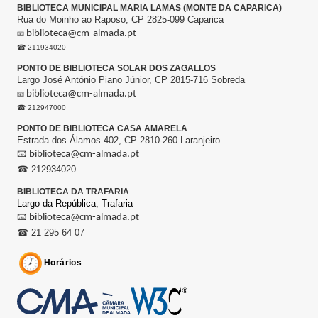
BIBLIOTECA MUNICIPAL MARIA LAMAS (MONTE DA CAPARICA)
Rua do Moinho ao Raposo, CP 2825-099 Caparica
biblioteca@cm-almada.pt
📧
☎ 211934020
PONTO DE BIBLIOTECA SOLAR DOS ZAGALLOS
Largo José António Piano Júnior, CP 2815-716 Sobreda
biblioteca@cm-almada.pt
📧
☎ 212947000
PONTO DE BIBLIOTECA CASA AMARELA
Estrada dos Álamos 402, CP 2810-260 Laranjeiro
📧
biblioteca@cm-almada.pt
☎ 212934020
BIBLIOTECA DA TRAFARIA
Largo da República,
Trafaria
📧
biblioteca@cm-almada.pt
☎ 21 295 64 07
Horários