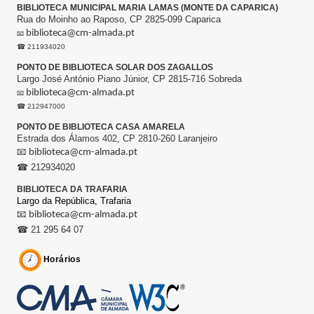
BIBLIOTECA MUNICIPAL MARIA LAMAS (MONTE DA CAPARICA)
Rua do Moinho ao Raposo, CP 2825-099 Caparica
biblioteca@cm-almada.pt
📧
☎ 211934020
PONTO DE BIBLIOTECA SOLAR DOS ZAGALLOS
Largo José António Piano Júnior, CP 2815-716 Sobreda
biblioteca@cm-almada.pt
📧
☎ 212947000
PONTO DE BIBLIOTECA CASA AMARELA
Estrada dos Álamos 402, CP 2810-260 Laranjeiro
📧
biblioteca@cm-almada.pt
☎ 212934020
BIBLIOTECA DA TRAFARIA
Largo da República,
Trafaria
📧
biblioteca@cm-almada.pt
☎ 21 295 64 07
Horários